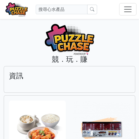
競．玩．賺
資訊