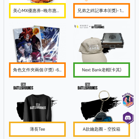
美心MX優惠券–晚市惠顧滿$60，即減$10
兄弟之絆記事本(E獎)- 1號款-OnePiece兄弟之絆 一番獎
角色文件夾兩個 (F獎) -6號款 -龍珠超 最偉大賽亞人一番獎
Next Bank老帽(卡其)
薄長Tee
A款鑰匙圈－空投箱