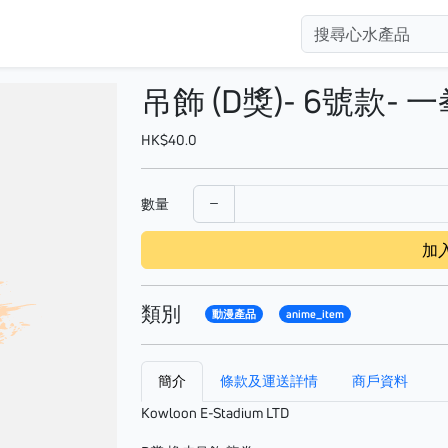
吊飾 (D獎)- 6號款-
HK$40.0
數量
加
類別
動漫產品
anime_item
簡介
條款及運送詳情
商戶資料
Kowloon E-Stadium LTD